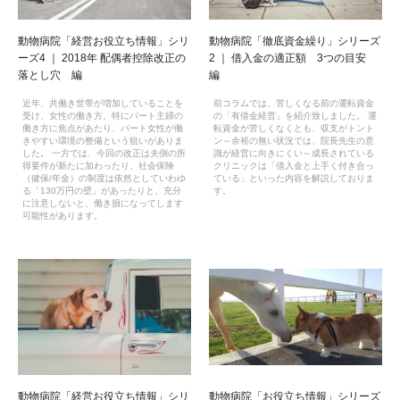
動物病院「経営お役立ち情報」シリ
動物病院「徹底資金繰り」シリーズ
ーズ4 ｜ 2018年 配偶者控除改正の
2 ｜ 借入金の適正額 3つの目安
落とし穴 編
編
近年、共働き世帯が増加していることを
前コラムでは、苦しくなる前の運転資金
受け、女性の働き方、特にパート主婦の
の「有借金経営」を紹介致しました。 運
働き方に焦点があたり、パート女性が働
転資金が苦しくなくとも、収支がトント
きやすい環境の整備という狙いがありま
ン～余裕の無い状況では、院長先生の意
した。 一方では、今回の改正は夫側の所
識が経営に向きにくい～成長されている
得要件が新たに加わったり、社会保険
クリニックは「借入金と上手く付き合っ
（健保/年金）の制度は依然としていわゆ
ている」といった内容を解説しておりま
る「130万円の壁」があったりと、充分
す。
に注意しないと、働き損になってします
可能性があります。
動物病院「経営お役立ち情報」シリ
動物病院「お役立ち情報」シリーズ