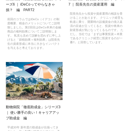
ーズ6 ｜ iDeCoってやらなきゃ
7 ｜ 院長先生の資産運用 編
損？ 編 PART2
院長先生から投資や資産運用の相談を受
けることがあります。 クリニック経営も
前回のコラムではiDeCo（イデコ）の制
軌道に乗り、開業時の設備資金の借入返
度概要、税金のメリットについてご説明
済の目途が立ってくると、投資や将来の
致しました。第2回目はiDeCo本来の金融
財産形成が気になってくるものです。 た
商品の複利効果についてご説明致しま
だし、当社では「まずは事業投資＝本業
す。 私見も含めて誤解を恐れずに申し上
であるクリニック経営に投資するのが一
げると「節税効果＋複利効果」は院長先
番!!」と回答しています。
生の資産形成に本当に大きなインパクト
を与えると考えております。
動物病院「徹底助成金」シリーズ3
｜ 使い勝手の良い！キャリアアッ
プ助成金 編
平成30年 新年度の助成金が出揃ってき