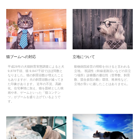
猫ブームへの対応
立地について
平成28年の犬猫飼育実態調査によると犬
動物病院経営の明暗を分けると言われる
9,878千頭、猫 9,847千頭でほぼ同数と
立地。 視認性（幹線道路沿いなどの目立
なりました。猫の飼育頭数が増えたこと
つ場所）診療圏の優位性（世帯数、飼育
もありますが、犬の飼育頭数が減ってき
数、競合多院の数）環境、将来性など、
た印象があります。 近年の不況、高齢
立地が良いに越したことはありません。
化、住宅事情に加え、猫を題材とした映
画や本、ゲームといった「猫コンテン
ツ」がブームを盛り上げているようで
す。