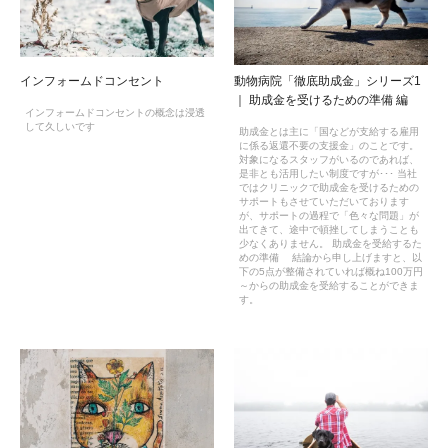
インフォームドコンセント
動物病院「徹底助成金」シリーズ1
｜ 助成金を受けるための準備 編
インフォームドコンセントの概念は浸透
して久しいです
助成金とは主に「国などが支給する雇用
に係る返還不要の支援金」のことです。
対象になるスタッフがいるのであれば、
是非とも活用したい制度ですが･･･ 当社
ではクリニックで助成金を受けるための
サポートもさせていただいております
が、サポートの過程で「色々な問題」が
出てきて、途中で頓挫してしまうことも
少なくありません。 助成金を受給するた
めの準備 結論から申し上げますと、以
下の5点が整備されていれば概ね100万円
～からの助成金を受給することができま
す。