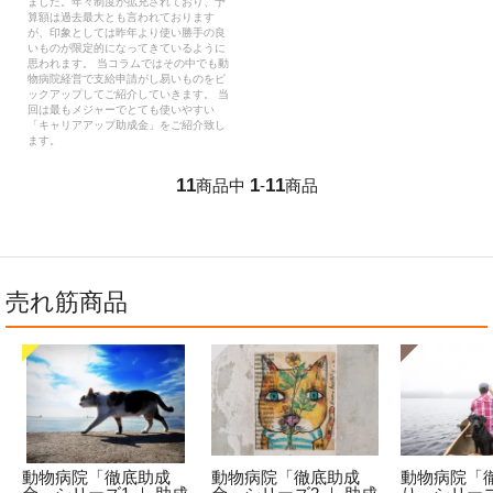
ました。年々制度が拡充されており、予
算額は過去最大とも言われております
が、印象としては昨年より使い勝手の良
いものが限定的になってきているように
思われます。 当コラムではその中でも動
物病院経営で支給申請がし易いものをピ
ックアップしてご紹介していきます。 当
回は最もメジャーでとても使いやすい
「キャリアアップ助成金」をご紹介致し
ます。
11
1
11
商品中
-
商品
売れ筋商品
動物病院「徹底助成
動物病院「徹底助成
動物病院「