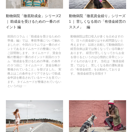
動物病院「徹底助成金」シリーズ2
動物病院「徹底資金繰り」シリーズ
｜ 助成金を受けるための一番のポ
1 ｜ 苦しくなる前の「有借金経営の
イント 編
ススメ」 編
前回のコラム（「助成金を受けるための
動物病院は窓口収入が多くを占めますの
準備」編）では、事前準備について触れ
で、日々の資金繰りはそれ程問題ないと
ましたが、今回のコラムでは一番のポイ
考えますが、以前と比較して動物病院の
ントであるタイムカードの整備について
経営自体は楽では無くなっている印象が
ご説明致します。 タイムカード、賃金台
あります。 経営が苦しくなってからお金
帳の整備が一番のポイント!! 前回のコラ
を借りるというのは心情的に非常にシン
ム「助成金を受けるための準備」の条件
ドイものがあります。 当社は「無借金経
の３つ目に「タイムカード、賃金台帳が
営」ではなく、苦しくなる前の運転資金
整備されていること」を挙げました。 実
の「有借金経営」をお勧めしておりま
務上はこの条件をクリアできないで助成
す。 無借金経営を目指す？
金申請を断念されているケースを見てい
ます。 タイムカードが整備されていない
というのは･･･