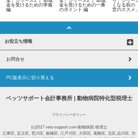
金」シリーズ1 ｜ 助成
金」シリーズ2 ｜ 助成
り」シリーズ
金を受けるための準備
金を受けるための一番
くなる前の
編
のポイント 編
営のススメ
お役立ち情報
お問合せ
PC版表示に切り替える
ベッツサポート会計事務所 | 動物病院特化型税理士
プライバシーポリシー
(c)2017 vets-support.com-動物病院 税理士
江東区, 足立区, 荒川区, 板橋区, 江戸川区, 大田区, 葛飾区, 北区,品川区, 渋